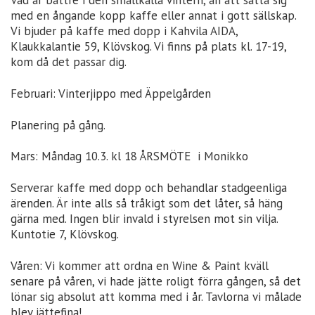
Vad är bättre i den smällkalla vintern, än att sätta sig
med en ångande kopp kaffe eller annat i gott sällskap.
Vi bjuder på kaffe med dopp i Kahvila AIDA,
Klaukkalantie 59, Klövskog. Vi finns på plats kl. 17-19,
kom då det passar dig.
Februari: Vinterjippo med Äppelgården
Planering på gång.
Mars: Måndag 10.3. kl 18 ÅRSMÖTE i Monikko
Serverar kaffe med dopp och behandlar stadgeenliga
ärenden. Är inte alls så tråkigt som det låter, så häng
gärna med. Ingen blir invald i styrelsen mot sin vilja.
Kuntotie 7, Klövskog.
Våren: Vi kommer att ordna en Wine & Paint kväll
senare på våren, vi hade jätte roligt förra gången, så det
lönar sig absolut att komma med i år. Tavlorna vi målade
blev jättefina!