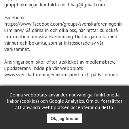
gruppbokningar, kontakta micbhag@gmail.com
Facebook:
https://www.facebook.com/groups/svenskaforeningenin
urmijarvi/ Gå gärna in och gilla oss, här hittar du också
information om våra evenemang. Du får gärna ta med
vänner och bekanta, som är intresserade av vår
verksamhet.
Ändringar som sker efter utskicket av medlemsbrev,
uppdaterar vi både på vår webbplats
www.svenskaforeningeninurmijarvi.fi och på Facebook.
Vi ses!
Styrelsen
Denna webbplats använder nödvändiga funktionella
kakor (cookies) och Google Analytics. Om du fortsätter
MEDLEMSBREV NR. 3/2023 Nurmijärvi 2.10.2023
att använda webbplatsen accepterar du detta.
Ok, jag förstår
Hej på er alla!