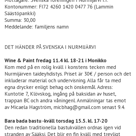
Kontonummer: FI72 4260 1420 0477 76 (Lammin
Säästöpankki)
Summa: 30,00
Meddelande: familjens namn
DET HÄNDER PÅ SVENSKA I NURMIJÄRVI
Wine & Paint fredag 11.4 kl. 18-21 i Monikko
Kom med på en rolig kväll i konstens tecken med
Nurmijärven taideyhdistys. Priset är 30€ / person och det
inkluderar material och undervisning. Alla får ta med
egna drycker enligt behag och önskemål. Adress:
Kuntotie 7, Klövskog, ingång på baksidan av huset,
trappan BC och andra våningenl. Anmälningar tas emot
av Micaela Hagström, micbhag@gmail.com senast 9.4.
Bara bada bastu -kväll torsdag 15.5. kl. 17-20
Den redan traditionella bastukvällen ordnas igen vid
stranden av Sääksi. Det blir en fin kväll med trevligt