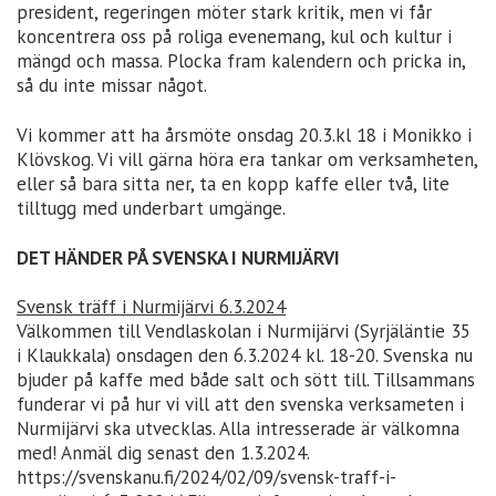
president, regeringen möter stark kritik, men vi får
koncentrera oss på roliga evenemang, kul och kultur i
mängd och massa. Plocka fram kalendern och pricka in,
så du inte missar något.
Vi kommer att ha årsmöte onsdag 20.3.kl 18 i Monikko i
Klövskog. Vi vill gärna höra era tankar om verksamheten,
eller så bara sitta ner, ta en kopp kaffe eller två, lite
tilltugg med underbart umgänge.
DET HÄNDER PÅ SVENSKA I NURMIJÄRVI
Svensk träff i Nurmijärvi 6.3.2024
Välkommen till Vendlaskolan i Nurmijärvi (Syrjäläntie 35
i Klaukkala) onsdagen den 6.3.2024 kl. 18-20. Svenska nu
bjuder på kaffe med både salt och sött till. Tillsammans
funderar vi på hur vi vill att den svenska verksameten i
Nurmijärvi ska utvecklas. Alla intresserade är välkomna
med! Anmäl dig senast den 1.3.2024.
https://svenskanu.fi/2024/02/09/svensk-traff-i-