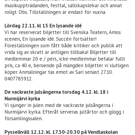
musikuppträdanden, festtal, sällskapslekar och annat
roligt. Obs. Tillställningen är endast för vuxna.
Lördag 22.11. kl 15 En lysande idé
Vi har reserverat biljetter till Svenska Teatern, Amos
scenen, En lysande idé. Succén fortsätter!
Föreställningen som fått både kritiker och publik att
vrida sig av skratt är äntligen tillbaka! Biljetter till
medlemmar 20 e / pers, icke-medlemmar betalar fullt
pris, ca 40 e, beroende på mängden biljetter vi slutligen
köper. Anmälningar tas emot av Sari senast 27.10.
0407785912.
De vackraste julsångerna torsdag 4.12. kl. 18 i
Nurmijärvi kyrka
Vi sjunger in julen med de vackraste julsångerna i
Nurmijärvi kyrka. Efteråt serveras jultårtor och glögg i
församlingssalen.
Pysselkväll 12.12. kl. 17.30-20.30 på Vendlaskolan