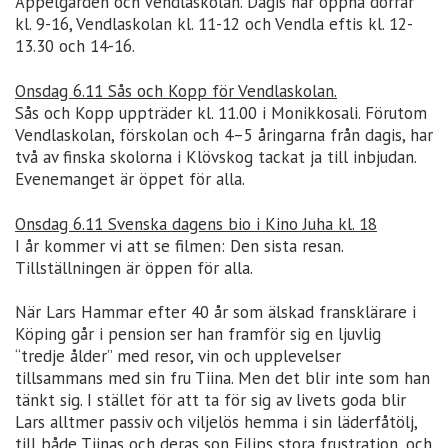
Äppelgården och Vendlaskolan. Dagis har öppna dörrar
kl. 9-16, Vendlaskolan kl. 11-12 och Vendla eftis kl. 12-
13.30 och 14-16.
Onsdag 6.11 Sås och Kopp för Vendlaskolan.
Sås och Kopp uppträder kl. 11.00 i Monikkosali. Förutom
Vendlaskolan, förskolan och 4–5 åringarna från dagis, har
två av finska skolorna i Klövskog tackat ja till inbjudan.
Evenemanget är öppet för alla.
Onsdag 6.11 Svenska dagens bio i Kino Juha kl. 18
I år kommer vi att se filmen: Den sista resan.
Tillställningen är öppen för alla.
När Lars Hammar efter 40 år som älskad fransklärare i
Köping går i pension ser han framför sig en ljuvlig
“tredje ålder” med resor, vin och upplevelser
tillsammans med sin fru Tiina. Men det blir inte som han
tänkt sig. I stället för att ta för sig av livets goda blir
Lars alltmer passiv och viljelös hemma i sin läderfåtölj,
till både Tiinas och deras son Filips stora frustration, och