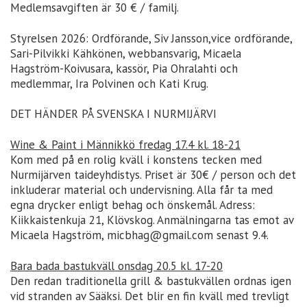
Medlemsavgiften är 30 € / familj.
Styrelsen 2026: Ordförande, Siv Jansson,vice ordförande,
Sari-Pilvikki Kähkönen, webbansvarig, Micaela
Hagström-Koivusara, kassör, Pia Ohralahti och
medlemmar, Ira Polvinen och Kati Krug.
DET HÄNDER PÅ SVENSKA I NURMIJÄRVI
Wine & Paint i Männikkö fredag 17.4 kl. 18-21
Kom med på en rolig kväll i konstens tecken med
Nurmijärven taideyhdistys. Priset är 30€ / person och det
inkluderar material och undervisning. Alla får ta med
egna drycker enligt behag och önskemål. Adress:
Kiikkaistenkuja 21, Klövskog. Anmälningarna tas emot av
Micaela Hagström, micbhag@gmail.com senast 9.4.
Bara bada bastukväll onsdag 20.5 kl. 17-20
Den redan traditionella grill & bastukvällen ordnas igen
vid stranden av Sääksi. Det blir en fin kväll med trevligt