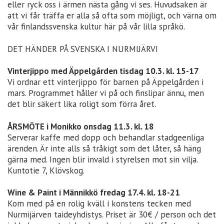
eller ryck oss i ärmen nästa gång vi ses. Huvudsaken är
att vi får träffa er alla så ofta som möjligt, och värna om
vår finlandssvenska kultur här på vår lilla språkö.
DET HÄNDER PÅ SVENSKA I NURMIJÄRVI
Vinterjippo med Äppelgården tisdag 10.3. kl. 15-17
Vi ordnar ett vinterjippo för barnen på Äppelgården i
mars. Programmet håller vi på och finslipar ännu, men
det blir säkert lika roligt som förra året.
ÅRSMÖTE i Monikko onsdag 11.3. kl. 18
Serverar kaffe med dopp och behandlar stadgeenliga
ärenden. Är inte alls så tråkigt som det låter, så häng
gärna med. Ingen blir invald i styrelsen mot sin vilja.
Kuntotie 7, Klövskog.
Wine & Paint i Männikkö fredag 17.4. kl. 18-21
Kom med på en rolig kväll i konstens tecken med
Nurmijärven taideyhdistys. Priset är 30€ / person och det