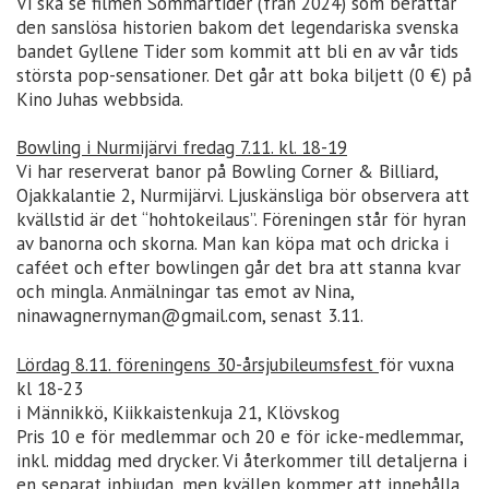
Vi ska se filmen Sommartider (från 2024) som berättar
den sanslösa historien bakom det legendariska svenska
bandet Gyllene Tider som kommit att bli en av vår tids
största pop-sensationer. Det går att boka biljett (0 €) på
Kino Juhas webbsida.
Bowling i Nurmijärvi fredag 7.11. kl. 18-19
Vi har reserverat banor på Bowling Corner & Billiard,
Ojakkalantie 2, Nurmijärvi. Ljuskänsliga bör observera att
kvällstid är det “hohtokeilaus”. Föreningen står för hyran
av banorna och skorna. Man kan köpa mat och dricka i
caféet och efter bowlingen går det bra att stanna kvar
och mingla. Anmälningar tas emot av Nina,
ninawagnernyman@gmail.com, senast 3.11.
Lördag 8.11. föreningens 30-årsjubileumsfest
för vuxna
kl 18-23
i Männikkö, Kiikkaistenkuja 21, Klövskog
Pris 10 e för medlemmar och 20 e för icke-medlemmar,
inkl. middag med drycker. Vi återkommer till detaljerna i
en separat inbjudan, men kvällen kommer att innehålla