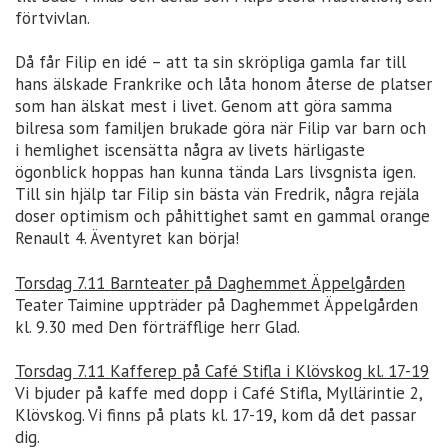
förtvivlan.
Då får Filip en idé – att ta sin skröpliga gamla far till
hans älskade Frankrike och låta honom återse de platser
som han älskat mest i livet. Genom att göra samma
bilresa som familjen brukade göra när Filip var barn och
i hemlighet iscensätta några av livets härligaste
ögonblick hoppas han kunna tända Lars livsgnista igen.
Till sin hjälp tar Filip sin bästa vän Fredrik, några rejäla
doser optimism och påhittighet samt en gammal orange
Renault 4. Äventyret kan börja!
Torsdag 7.11 Barnteater på Daghemmet Äppelgården
Teater Taimine uppträder på Daghemmet Äppelgården
kl. 9.30 med Den förträfflige herr Glad.
Torsdag 7.11 Kafferep på Café Stifla i Klövskog kl. 17-19
Vi bjuder på kaffe med dopp i Café Stifla, Myllärintie 2,
Klövskog. Vi finns på plats kl. 17-19, kom då det passar
dig.