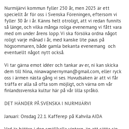
Nurmijärvi kommun fyller 250 år, men 2025 är ett
speciellt år för oss i Svenska Föreningen, eftersom vi
fyller 30 år i år. Känns helt otroligt, att vi redan funnits
så länge, och vilka många roliga evenemang vi fått vara
med om under årens lopp. Vi ska försöka ordna något
roligt varje månad i år, med kanske lite paus på
högsommaren, både gamla bekanta evenemang och
eventuellt något nytt också.
Vi tar gärna emot idéer och tankar av er, ni kan skicka
dem till Nina, ninawagnernyman@gmail.com, eller ryck
oss i ärmen nästa gång vi ses. Huvudsaken är att vi får
träffa er alla så ofta som möjligt, och värna om vår
finlandssvenska kultur här på vår lilla språkö.
DET HÄNDER PÅ SVENSKA I NURMIJÄRVI
Januari: Onsdag 22.1. Kafferep på Kahvila AIDA