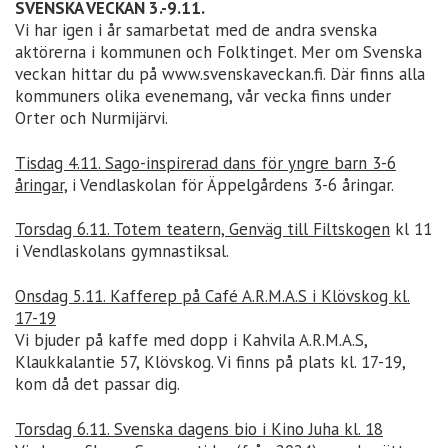
SVENSKA VECKAN 3.-9.11.
Vi har igen i år samarbetat med de andra svenska
aktörerna i kommunen och Folktinget. Mer om Svenska
veckan hittar du på www.svenskaveckan.fi. Där finns alla
kommuners olika evenemang, vår vecka finns under
Orter och Nurmijärvi.
Tisdag 4.11. Sago-inspirerad dans för yngre barn 3-6
åringar,
i Vendlaskolan för Äppelgårdens 3-6 åringar.
Torsdag 6.11. Totem teatern, Genväg till Filtskogen
kl 11
i Vendlaskolans gymnastiksal.
Onsdag 5.11. Kafferep på Café A.R.M.A.S i Klövskog kl.
17-19
Vi bjuder på kaffe med dopp i Kahvila A.R.M.A.S,
Klaukkalantie 57, Klövskog. Vi finns på plats kl. 17-19,
kom då det passar dig.
Torsdag 6.11. Svenska dagens bio i Kino Juha kl. 18