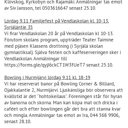
Klövskog, Kyrkobyn och Rajamäki. Anmälningar tas emot
av Siv Jansson, tel 0503616647 senast 25.10.
Lördag 9.11 Familjefest på Vendlaskolan kl. 10-13,
Syrjäläntie 35
Vi firar Vendlaskolan 20 år på Vendlaskolan kl 10-13.
Förutom skolans program, uppträder Teater Taimine
med pjäsen Klassens drottning (i Syrjälä skolan
gymnastiksal). Själva festen och kaffeserveringen sker i
Vendlaskolan. Anmälningar till
https://forms.gle/qyjJ6ckCT1W3fUeT7 senast 25.10.
Bowling i Nurmijärvi lördag 9.11 kl. 18-19
Vi har reserverat banor på Bowling Corner & Billiard,
Ojakkalantie 2, Nurmijärvi. Ljuskänsliga bör observera att
kvällstid är det “hohtokeilaus”. Föreningen står för hyran
av banorna och skorna. Man kan köpa mat och dricka i
caféet och efter bowlingen går det bra att stanna kvar
och mingla. Anmälningar tas emot av Ira, 044 568 9906,
senast 28.10.