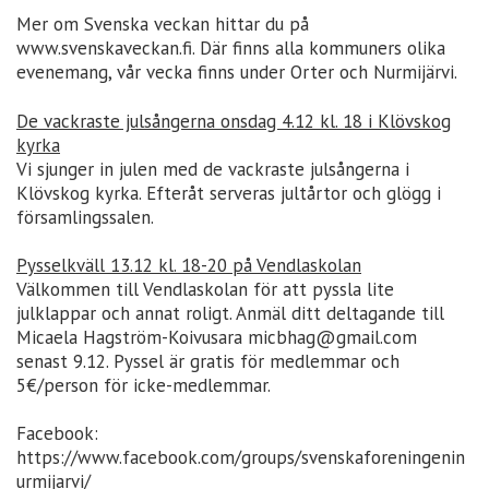
Mer om Svenska veckan hittar du på
www.svenskaveckan.fi. Där finns alla kommuners olika
evenemang, vår vecka finns under Orter och Nurmijärvi.
De vackraste julsångerna onsdag 4.12 kl. 18 i Klövskog
kyrka
Vi sjunger in julen med de vackraste julsångerna i
Klövskog kyrka. Efteråt serveras jultårtor och glögg i
församlingssalen.
Pysselkväll 13.12 kl. 18-20 på Vendlaskolan
Välkommen till Vendlaskolan för att pyssla lite
julklappar och annat roligt. Anmäl ditt deltagande till
Micaela Hagström-Koivusara micbhag@gmail.com
senast 9.12. Pyssel är gratis för medlemmar och
5€/person för icke-medlemmar.
Facebook:
https://www.facebook.com/groups/svenskaforeningenin
urmijarvi/