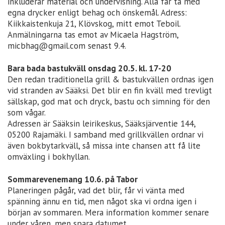
inkluderar material och undervisning. Alla får ta med
egna drycker enligt behag och önskemål. Adress:
Kiikkaistenkuja 21, Klövskog, mitt emot Teboil.
Anmälningarna tas emot av Micaela Hagström,
micbhag@gmail.com senast 9.4.
Bara bada bastukväll onsdag 20.5. kl. 17-20
Den redan traditionella grill & bastukvällen ordnas igen
vid stranden av Sääksi. Det blir en fin kväll med trevligt
sällskap, god mat och dryck, bastu och simning för den
som vågar.
Adressen är Sääksin leirikeskus, Sääksjärventie 144,
05200 Rajamäki. I samband med grillkvällen ordnar vi
även bokbytarkväll, så missa inte chansen att få lite
omväxling i bokhyllan.
Sommarevenemang 10.6. på Tabor
Planeringen pågår, vad det blir, får vi vänta med
spänning ännu en tid, men något ska vi ordna igen i
början av sommaren. Mera information kommer senare
under våren, men spara datumet.