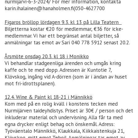
nurmijarvi-6-3-2024/ För mer information, kontakta
karin.ihalainen@hanaholmen.fi(050-4627700
Figaros bröllop lördagen 9.3. kl 13 på Lilla Teatern
Biljetterna kostar €20 för medlemmar, €36 för icke-
medlemmar. Vi har ett begränsat antal biljetter, så
anmälningar tas emot av Sari 040 778 5912 senast 20.2.
Årsmöte onsdag 20.3. kl 18 i Monikko
Vi behandlar stadgeenliga ärenden och umgås kring
kaffe och te med dopp. Adressen är Kuntotie 7,
Klövskog, ingång vid A-dörren (som är i ändan av huset
mot fri-idrottsplanen).
12.4. Wine & Paint kl 18-21 i Männikkö
Kom med på en rolig kväll i konstens tecken med
Nurmijärven taideyhdistys. Priset är 30€ / person och det
inkluderar material och undervisning. Alla får ta med
egna drycker enligt behag och önskemål. Adress:
Työväentalo Männikkö, Klaukkala, Kiikkaistenkuja 21,
Klövskog, mitt emot Teboil. Anmälningar tas emot av