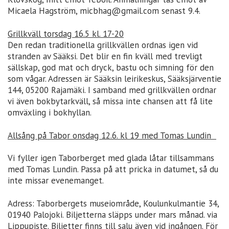
Micaela Hagström, micbhag@gmail.com senast 9.4.
Grillkväll torsdag 16.5 kl. 17-20
Den redan traditionella grillkvällen ordnas igen vid
stranden av Sääksi. Det blir en fin kväll med trevligt
sällskap, god mat och dryck, bastu och simning för den
som vågar. Adressen är Sääksin leirikeskus, Sääksjärventie
144, 05200 Rajamäki. I samband med grillkvällen ordnar
vi även bokbytarkväll, så missa inte chansen att få lite
omväxling i bokhyllan.
Allsång på Tabor onsdag 12.6. kl 19 med Tomas Lundin
Vi fyller igen Taborberget med glada låtar tillsammans
med Tomas Lundin. Passa på att pricka in datumet, så du
inte missar evenemanget.
Adress: Taborbergets museiområde, Koulunkulmantie 34,
01940 Palojoki. Biljetterna släpps under mars månad. via
Lippupiste. Biljetter finns till salu även vid ingången. För