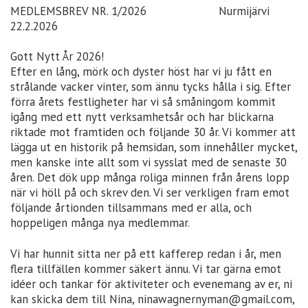
MEDLEMSBREV NR. 1/2026 Nurmijärvi
22.2.2026
Gott Nytt År 2026!
Efter en lång, mörk och dyster höst har vi ju fått en
strålande vacker vinter, som ännu tycks hålla i sig. Efter
förra årets festligheter har vi så småningom kommit
igång med ett nytt verksamhetsår och har blickarna
riktade mot framtiden och följande 30 år. Vi kommer att
lägga ut en historik på hemsidan, som innehåller mycket,
men kanske inte allt som vi sysslat med de senaste 30
åren. Det dök upp många roliga minnen från årens lopp
när vi höll på och skrev den. Vi ser verkligen fram emot
följande årtionden tillsammans med er alla, och
hoppeligen många nya medlemmar.
Vi har hunnit sitta ner på ett kafferep redan i år, men
flera tillfällen kommer säkert ännu. Vi tar gärna emot
idéer och tankar för aktiviteter och evenemang av er, ni
kan skicka dem till Nina, ninawagnernyman@gmail.com,