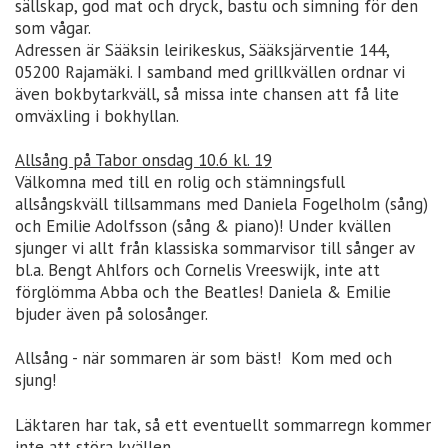
sällskap, god mat och dryck, bastu och simning för den
som vågar.
Adressen är Sääksin leirikeskus, Sääksjärventie 144,
05200 Rajamäki. I samband med grillkvällen ordnar vi
även bokbytarkväll, så missa inte chansen att få lite
omväxling i bokhyllan.
Allsång på Tabor onsdag 10.6 kl. 19
Välkomna med till en rolig och stämningsfull
allsångskväll tillsammans med Daniela Fogelholm (sång)
och Emilie Adolfsson (sång & piano)! Under kvällen
sjunger vi allt från klassiska sommarvisor till sånger av
bl.a. Bengt Ahlfors och Cornelis Vreeswijk, inte att
förglömma Abba och the Beatles! Daniela & Emilie
bjuder även på solosånger.
Allsång - när sommaren är som bäst! Kom med och
sjung!
Läktaren har tak, så ett eventuellt sommarregn kommer
inte att störa kvällen.