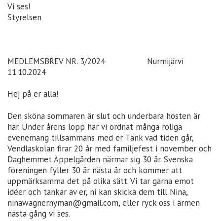
Vi ses!
Styrelsen
MEDLEMSBREV NR. 3/2024 Nurmijärvi
11.10.2024
Hej på er alla!
Den sköna sommaren är slut och underbara hösten är
här. Under årens lopp har vi ordnat många roliga
evenemang tillsammans med er. Tänk vad tiden går,
Vendlaskolan firar 20 år med familjefest i november och
Daghemmet Äppelgården närmar sig 30 år. Svenska
föreningen fyller 30 år nästa år och kommer att
uppmärksamma det på olika sätt. Vi tar gärna emot
idéer och tankar av er, ni kan skicka dem till Nina,
ninawagnernyman@gmail.com, eller ryck oss i ärmen
nästa gång vi ses.