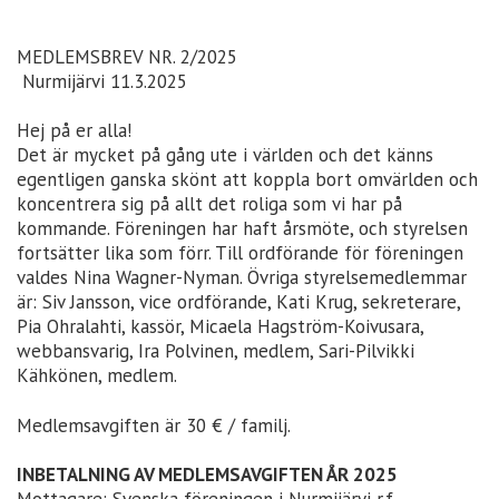
MEDLEMSBREV NR. 2/2025
Nurmijärvi 11.3.2025
Hej på er alla!
Det är mycket på gång ute i världen och det känns
egentligen ganska skönt att koppla bort omvärlden och
koncentrera sig på allt det roliga som vi har på
kommande. Föreningen har haft årsmöte, och styrelsen
fortsätter lika som förr. Till ordförande för föreningen
valdes Nina Wagner-Nyman. Övriga styrelsemedlemmar
är: Siv Jansson, vice ordförande, Kati Krug, sekreterare,
Pia Ohralahti, kassör, Micaela Hagström-Koivusara,
webbansvarig, Ira Polvinen, medlem, Sari-Pilvikki
Kähkönen, medlem.
Medlemsavgiften är 30 € / familj.
INBETALNING AV MEDLEMSAVGIFTEN ÅR 2025
Mottagare: Svenska föreningen i Nurmijärvi r.f.