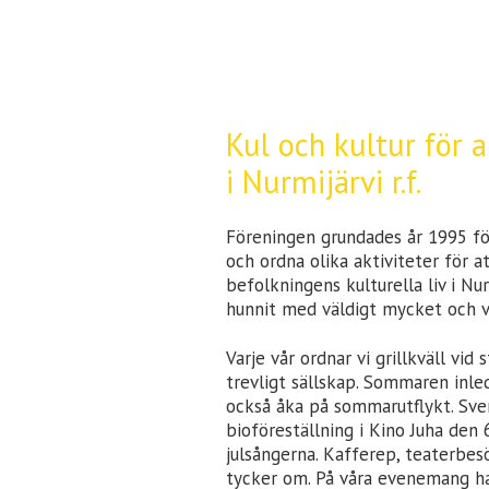
Kul och kultur för 
i Nurmijärvi r.f.
Föreningen grundades år 1995 f
och ordna olika aktiviteter för a
befolkningens kulturella liv i N
hunnit med väldigt mycket och vi
Varje vår ordnar vi grillkväll vi
trevligt sällskap. Sommaren inle
också åka på sommarutflykt. Sve
bioföreställning i Kino Juha den 
julsångerna. Kafferep, teaterbesö
tycker om. På våra evenemang har