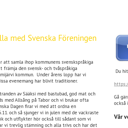
alla med Svenska Föreningen
ör att samla ihop kommunens svenskspråkiga
tt främja den svensk- och tvåspråkiga
Du hit
urmijärvi kommun. Under årens lopp har vi
ssa evenemang har blivit traditioner.
https:
d stranden av Sääksi med bastubad, god mat och
Gå gärn
ds med Allsång på Tabor och vi brukar ofta
också 
nska Dagen firar vi med att ordna en
6.11. och så sjunger vi in julen med de vackraste
Vår v
k och utflykter hör också till sådant som vi
 vi trevlig stämning och alla trivs och har det